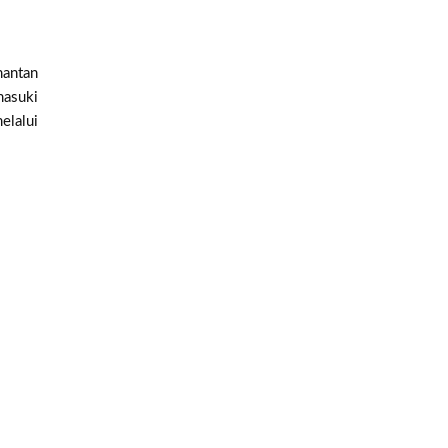
mantan
asuki
lalui