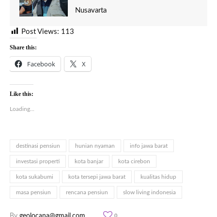
Nusavarta
Post Views:
113
Share this:
Facebook
X
Like this:
Loading...
destinasi pensiun
hunian nyaman
info jawa barat
investasi properti
kota banjar
kota cirebon
kota sukabumi
kota tersepi jawa barat
kualitas hidup
masa pensiun
rencana pensiun
slow living indonesia
By
geolocana@gmail.com
0