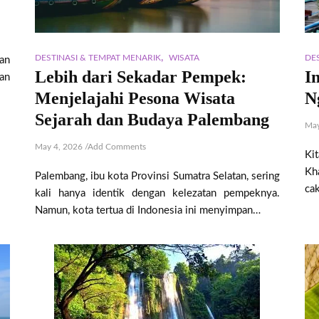
,
DESTINASI & TEMPAT MENARIK
WISATA
DE
an
Lebih dari Sekadar Pempek:
I
an
Menjelajahi Pesona Wisata
N
Sejarah dan Budaya Palembang
May
May 4, 2026
/
Add Comments
Ki
Kh
Palembang, ibu kota Provinsi Sumatra Selatan, sering
ca
kali hanya identik dengan kelezatan pempeknya.
Namun, kota tertua di Indonesia ini menyimpan…