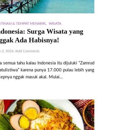
,
STINASI & TEMPAT MENARIK
WISATA
ndonesia: Surga Wisata yang
ggak Ada Habisnya!
 2, 2026
/
Add Comments
ta semua tahu kalau Indonesia itu dijuluki “Zamrud
atulistiwa” karena punya 17.000 pulau lebih yang
kepnya nggak masuk akal. Mulai…