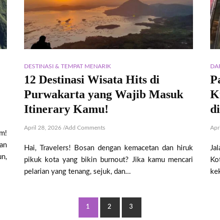
DESTINASI & TEMPAT MENARIK
DA
12 Destinasi Wisata Hits di
P
Purwakarta yang Wajib Masuk
K
Itinerary Kamu!
d
April 28, 2026
/
Add Comments
Apr
m!
an
Hai, Travelers! Bosan dengan kemacetan dan hiruk
Ja
n,
pikuk kota yang bikin burnout? Jika kamu mencari
Ko
pelarian yang tenang, sejuk, dan…
ke
1
2
3