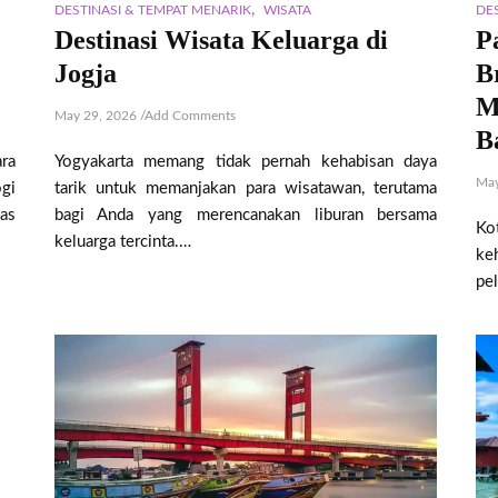
,
DESTINASI & TEMPAT MENARIK
WISATA
DE
Destinasi Wisata Keluarga di
P
Jogja
B
M
May 29, 2026
/
Add Comments
B
ra
Yogyakarta memang tidak pernah kehabisan daya
May
gi
tarik untuk memanjakan para wisatawan, terutama
as
bagi Anda yang merencanakan liburan bersama
Ko
keluarga tercinta.…
ke
pe