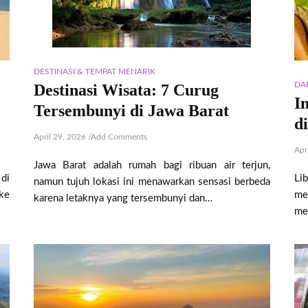
DESTINASI & TEMPAT MENARIK
DA
Destinasi Wisata: 7 Curug
I
Tersembunyi di Jawa Barat
d
April 29, 2026
/
Add Comments
Apr
Jawa Barat adalah rumah bagi ribuan air terjun,
di
Li
namun tujuh lokasi ini menawarkan sensasi berbeda
ke
me
karena letaknya yang tersembunyi dan…
mem