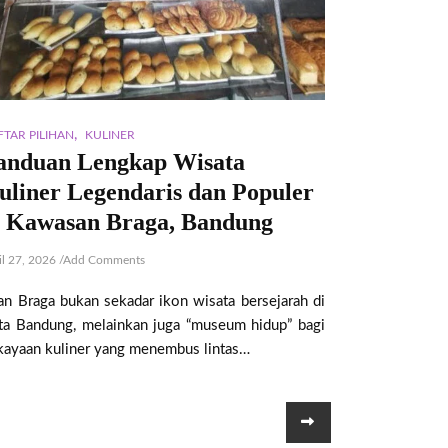
,
FTAR PILIHAN
KULINER
anduan Lengkap Wisata
uliner Legendaris dan Populer
i Kawasan Braga, Bandung
il 27, 2026
/
Add Comments
lan Braga bukan sekadar ikon wisata bersejarah di
ta Bandung, melainkan juga “museum hidup” bagi
kayaan kuliner yang menembus lintas…