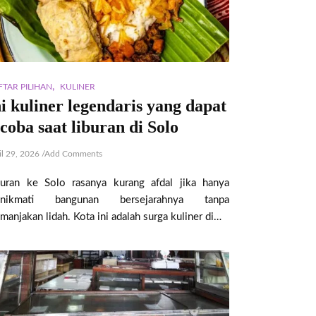
,
FTAR PILIHAN
KULINER
ni kuliner legendaris yang dapat
icoba saat liburan di Solo
il 29, 2026
/
Add Comments
buran ke Solo rasanya kurang afdal jika hanya
nikmati bangunan bersejarahnya tanpa
anjakan lidah. Kota ini adalah surga kuliner di…