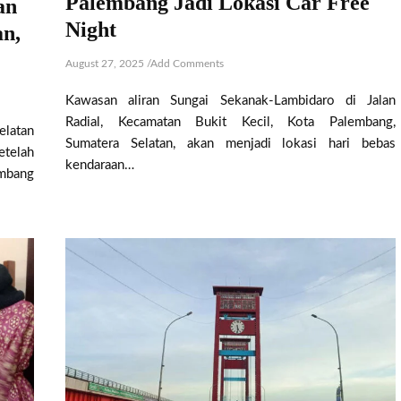
Palembang Jadi Lokasi Car Free
an
Night
n,
August 27, 2025
/
Add Comments
Kawasan aliran Sungai Sekanak-Lambidaro di Jalan
Radial, Kecamatan Bukit Kecil, Kota Palembang,
elatan
Sumatera Selatan, akan menjadi lokasi hari bebas
etelah
kendaraan…
embang