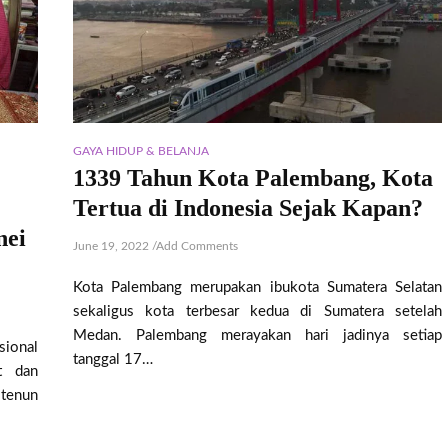
GAYA HIDUP & BELANJA
1339 Tahun Kota Palembang, Kota
Tertua di Indonesia Sejak Kapan?
nei
June 19, 2022
/
Add Comments
Kota Palembang merupakan ibukota Sumatera Selatan
sekaligus kota terbesar kedua di Sumatera setelah
Medan. Palembang merayakan hari jadinya setiap
sional
tanggal 17…
t dan
tenun