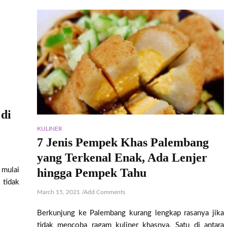
di
KULINER
7 Jenis Pempek Khas Palembang
yang Terkenal Enak, Ada Lenjer
mulai
hingga Pempek Tahu
 tidak
March 15, 2021
/
Add Comments
Berkunjung ke Palembang kurang lengkap rasanya jika
tidak mencoba ragam kuliner khasnya. Satu di antara