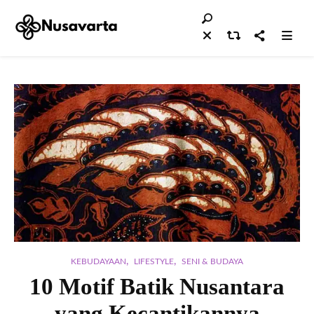
,
,
KEBUDAYAAN
LIFESTYLE
SENI & BUDAYA
10 Motif Batik Nusantara
yang Kecantikannya