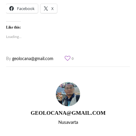
Facebook
X
Like this:
Loading...
By
geolocana@gmail.com
0
GEOLOCANA@GMAIL.COM
Nusavarta