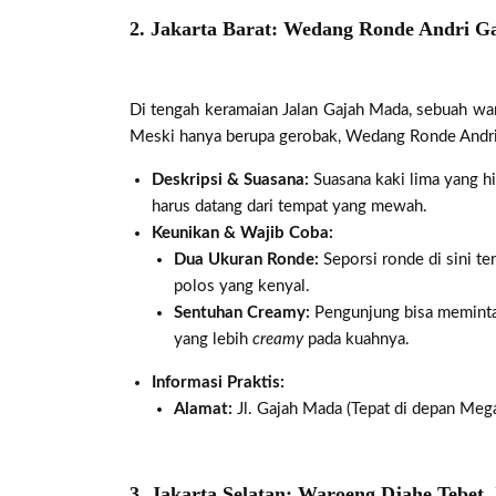
2. Jakarta Barat: Wedang Ronde Andri G
Di tengah keramaian Jalan Gajah Mada, sebuah wa
Meski hanya berupa gerobak, Wedang Ronde Andri s
Deskripsi & Suasana:
Suasana kaki lima yang hi
harus datang dari tempat yang mewah.
Keunikan & Wajib Coba:
Dua Ukuran Ronde:
Seporsi ronde di sini te
polos yang kenyal.
Sentuhan Creamy:
Pengunjung bisa memint
yang lebih
creamy
pada kuahnya.
Informasi Praktis:
Alamat:
Jl. Gajah Mada (Tepat di depan Mega
3. Jakarta Selatan: Waroeng Djahe Tebet