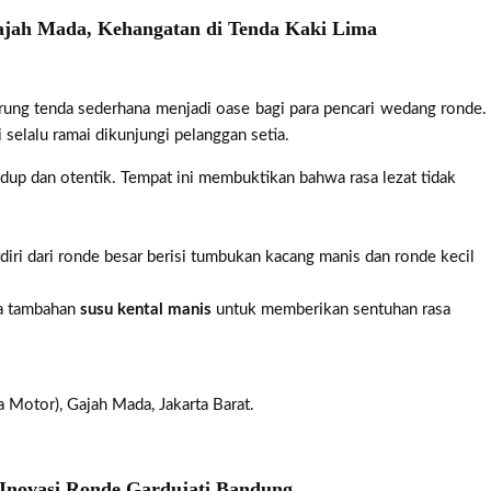
ajah Mada, Kehangatan di Tenda Kaki Lima
rung tenda sederhana menjadi oase bagi para pencari wedang ronde.
elalu ramai dikunjungi pelanggan setia.
dup dan otentik. Tempat ini membuktikan bahwa rasa lezat tidak
rdiri dari ronde besar berisi tumbukan kacang manis dan ronde kecil
a tambahan
susu kental manis
untuk memberikan sentuhan rasa
 Motor), Gajah Mada, Jakarta Barat.
, Inovasi Ronde Gardujati Bandung