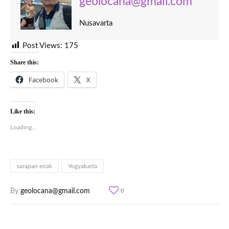
geolocana@gmail.com
Nusavarta
Post Views:
175
Share this:
Facebook
X
Like this:
Loading...
sarapan enak
Yogyakarta
By
geolocana@gmail.com
0