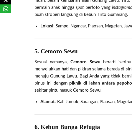
indah. Selain keindahan alam Gunung Lawu, Tirto 
bermain anak hingga
spot
berfoto yang
instagrama
buah stroberi langsung di kebun Tirto Gumarang.
Lokasi
: Sampe, Ngancar, Plaosan, Magetan, Jaw
5. Cemoro Sewu
Sesuai namanya,
Cemoro Sewu
berarti ‘seri
menyejukkan hati dan pikiran selama berada di si
menuju Gunung Lawu. Bagi Anda yang tidak berni
pinus ini dengan
piknik di lahan antara pepoh
sekitar pintu masuk Cemoro Sewu.
Alamat
: Kali Jumok, Sarangan, Plaosan, Mageta
6. Kebun Bunga Refugia