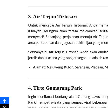
3. Air Terjun Tirtosari
Untuk mencapai
Air Terjun Tirtosari
, Anda mema
lumayan. Mungkin akan terasa melelahkan, terut
menyesal! Sepanjang perjalanan menuju Air Terj
area perkebunan dan gugusan bukit hijau yang me
Setibanya di Air Terjun Tirtosari, Anda akan dibua
jernih dan suasana yang sangat segar. Ini adalah
re
Alamat
: Ngluweng Kulon, Sarangan, Plaosan, M
4. Tirto Gumarang Park
Ingin menikmati bentang alam Gunung Lawu deng
Park
! Tempat wisata yang sempat viral beberapa 