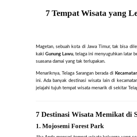
7 Tempat Wisata yang L
Magetan, sebuah kota di Jawa Timur, tak bisa dil
kaki
Gunung Lawu
, telaga ini menyuguhkan latar 
suasana damai yang tak terlupakan.
Menariknya, Telaga Sarangan berada di
Kecamatan
ini. Ada banyak destinasi wisata lain di kecamat
jelajahi tujuh tempat wisata menarik di sekitar Tel
7 Destinasi Wisata Memikat di 
1. Mojosemi Forest Park