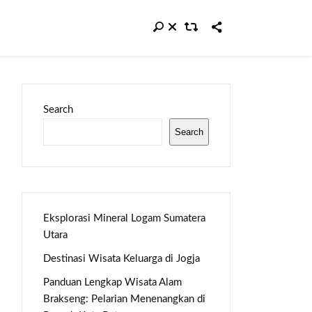
Search
Search
Eksplorasi Mineral Logam Sumatera
Utara
Destinasi Wisata Keluarga di Jogja
Panduan Lengkap Wisata Alam
Brakseng: Pelarian Menenangkan di