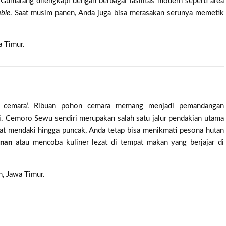
Gumarang dilengkapi dengan berbagai fasilitas modern seperti area
ble
. Saat musim panen, Anda juga bisa merasakan serunya memetik
a Timur.
bu cemara’. Ribuan pohon cemara memang menjadi pemandangan
ni. Cemoro Sewu sendiri merupakan salah satu jalur pendakian utama
at mendaki hingga puncak, Anda tetap bisa menikmati pesona hutan
onan
atau mencoba kuliner lezat di tempat makan yang berjajar di
n, Jawa Timur.