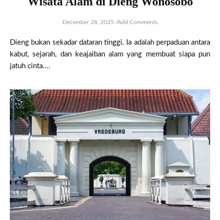
Wisata Alam di Dieng Wonosobo
December 28, 2025
/
Add Comments
Dieng bukan sekadar dataran tinggi. Ia adalah perpaduan antara
kabut, sejarah, dan keajaiban alam yang membuat siapa pun
jatuh cinta.…