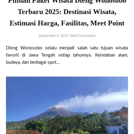
Pilihan Paket Wisata Dieng Wonosobo
Terbaru 2025: Destinasi Wisata,
Estimasi Harga, Fasilitas, Meet Point
September 6, 2025
/
Add Comments
Dieng Wonosobo selalu menjadi salah satu tujuan wisata
favorit di Jawa Tengah setiap tahunnya. Keindahan alam,
budaya, dan berbagai spot…