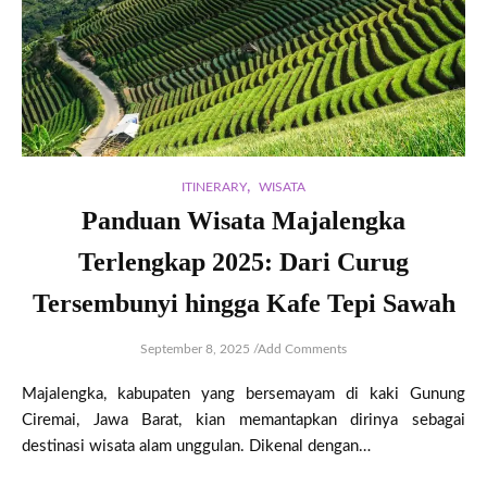
,
ITINERARY
WISATA
Panduan Wisata Majalengka
Terlengkap 2025: Dari Curug
Tersembunyi hingga Kafe Tepi Sawah
September 8, 2025
/
Add Comments
Majalengka, kabupaten yang bersemayam di kaki Gunung
Ciremai, Jawa Barat, kian memantapkan dirinya sebagai
destinasi wisata alam unggulan. Dikenal dengan…