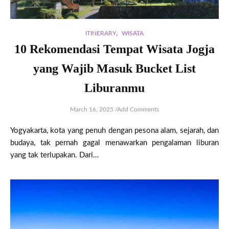
,
ITINERARY
WISATA
10 Rekomendasi Tempat Wisata Jogja
yang Wajib Masuk Bucket List
Liburanmu
March 16, 2025
/
Add Comments
Yogyakarta, kota yang penuh dengan pesona alam, sejarah, dan
budaya, tak pernah gagal menawarkan pengalaman liburan
yang tak terlupakan. Dari…