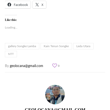
Facebook
X
Like this:
Loading...
gallery Songke Lamba
Kain Tenun Songke
Leda Utara
NTT
By
geolocana@gmail.com
0
GEOLOCANA@GMAIL.COM