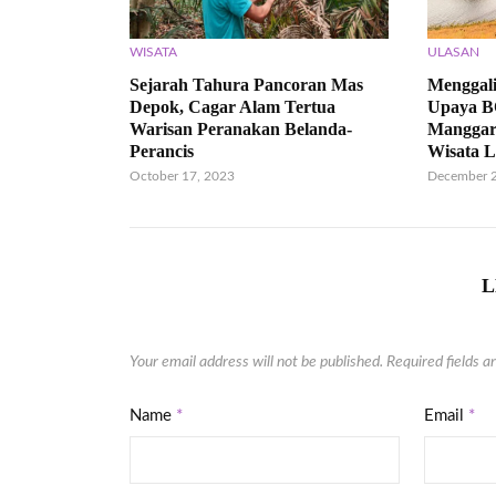
WISATA
ULASAN
Sejarah Tahura Pancoran Mas
Menggali
Depok, Cagar Alam Tertua
Upaya B
Warisan Peranakan Belanda-
Manggar
Perancis
Wisata 
October 17, 2023
December 2
L
Your email address will not be published.
Required fields 
Name
*
Email
*