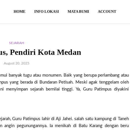
HOME
INFO LOKASI
MATA BUMI
ACCOUNT
SEJARAH
s, Pendiri Kota Medan
August 20, 2025
emui banyak tugu atau monumen. Baik yang berupa perlambang atau
impus yang berada di Bundaran Petisah. Meski agak tenggelam oleh
ni menyimpan sejarah bernilai tinggi. Ya, Guru Patimpus diyakini
jarah, Guru Patimpus lahir di Aji Jahei. salah satu kampung di Taneh
an angin pegunungannya. Ia menikah di Batu Karang dengan beru