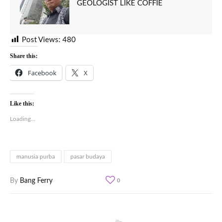
GEOLOGIST LIKE COFFIE
Post Views:
480
Share this:
Facebook
X
Like this:
Loading...
manusia purba
pasar budaya
By
Bang Ferry
0