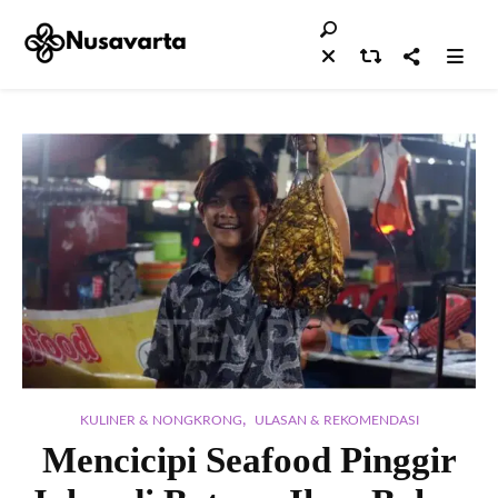
,
KULINER & NONGKRONG
ULASAN & REKOMENDASI
Mencicipi Seafood Pinggir