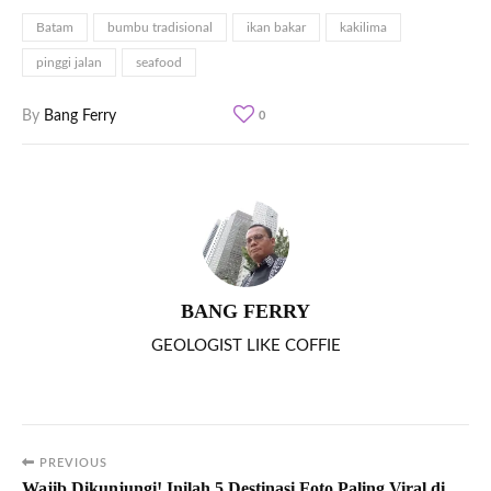
Batam
bumbu tradisional
ikan bakar
kakilima
pinggi jalan
seafood
By
Bang Ferry
0
BANG FERRY
GEOLOGIST LIKE COFFIE
PREVIOUS
Wajib Dikunjungi! Inilah 5 Destinasi Foto Paling Viral di