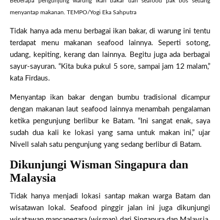
Beberapa pengunjung warung ikan bakar dan seafood pak bos sedang
menyantap makanan. TEMPO/Yogi Eka Sahputra
Tidak hanya ada menu berbagai ikan bakar, di warung ini tentu
terdapat menu makanan seafood lainnya. Seperti sotong,
udang, kepiting, kerang dan lainnya. Begitu juga ada berbagai
sayur-sayuran. “Kita buka pukul 5 sore, sampai jam 12 malam,”
kata Firdaus.
Menyantap ikan bakar dengan bumbu tradisional dicampur
dengan makanan laut seafood lainnya menambah pengalaman
ketika pengunjung berlibur ke Batam. “Ini sangat enak, saya
sudah dua kali ke lokasi yang sama untuk makan ini,” ujar
Nivell salah satu pengunjung yang sedang berlibur di Batam.
Dikunjungi Wisman Singapura dan
Malaysia
Tidak hanya menjadi lokasi santap makan warga Batam dan
wisatawan lokal. Seafood pinggir jalan ini juga dikunjungi
wisatawan mancanegara (wisman) dari Singapura dan Malaysia.