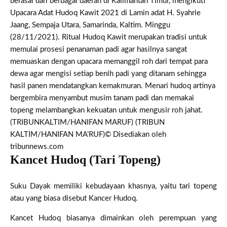
berasal dari berbagai daerah di Kalimantan Timur, mengikuti
Upacara Adat Hudoq Kawit 2021 di Lamin adat H. Syahrie
Jaang, Sempaja Utara, Samarinda, Kaltim. Minggu
(28/11/2021). Ritual Hudoq Kawit merupakan tradisi untuk
memulai prosesi penanaman padi agar hasilnya sangat
memuaskan dengan upacara memanggil roh dari tempat para
dewa agar mengisi setiap benih padi yang ditanam sehingga
hasil panen mendatangkan kemakmuran. Menari hudoq artinya
bergembira menyambut musim tanam padi dan memakai
topeng melambangkan kekuatan untuk mengusir roh jahat.
(TRIBUNKALTIM/HANIFAN MARUF) (TRIBUN
KALTIM/HANIFAN MA’RUF)
© Disediakan oleh
tribunnews.com
Kancet Hudoq (Tari Topeng)
Suku Dayak memiliki kebudayaan khasnya, yaitu tari topeng
atau yang biasa disebut Kancer Hudoq.
Kancet Hudoq biasanya dimainkan oleh perempuan yang