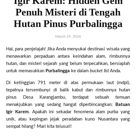
Igir Karem: Hidden Gem
Penuh Misteri di Tengah
Hutan Pinus Purbalingga
March 29, 2026
Hai, para penjelajah! Jika Anda menyukai destinasi wisata yang
menawarkan perpaduan antara keindahan alam, rimbunnya
hutan, dan misteri sejarah yang belum terpecahkan, bersiaplah
untuk memasukkan
Purbalingga
ke dalam
bucket list
Anda.
Di ketinggian 791 meter di atas permukaan laut (mdpl),
tepatnya tersembunyi di balik kabut dan rimbunnya hutan
pinus Desa Karangjambu, terdapat sebuah temuan
menakjubkan yang sedang hangat diperbincangkan:
Batuan
Igir Karem
. Apakah ini sekadar fenomena alam purba yang
unik, atau kepingan jejak peradaban kuno Nusantara yang
sempat hilang? Mari kita telusuri!