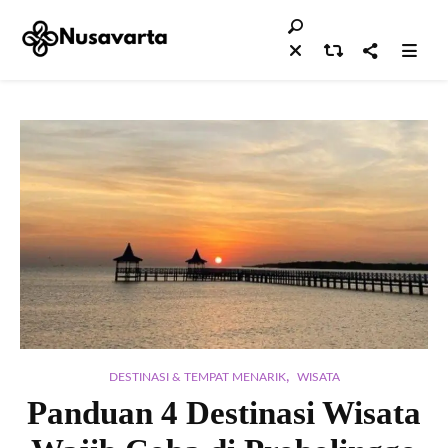
,
DESTINASI & TEMPAT MENARIK
WISATA
Panduan 4 Destinasi Wisata