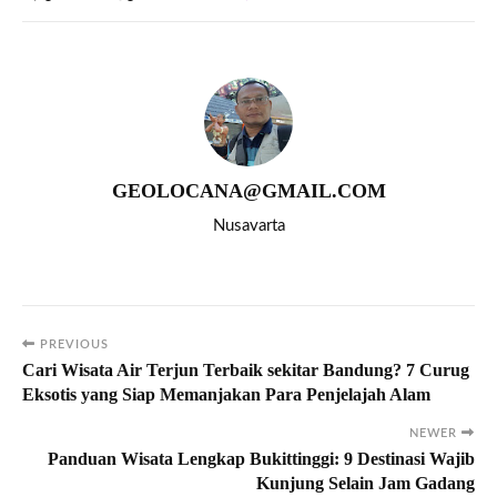
GEOLOCANA@GMAIL.COM
Nusavarta
PREVIOUS
Cari Wisata Air Terjun Terbaik sekitar Bandung? 7 Curug
Eksotis yang Siap Memanjakan Para Penjelajah Alam
NEWER
Panduan Wisata Lengkap Bukittinggi: 9 Destinasi Wajib
Kunjung Selain Jam Gadang