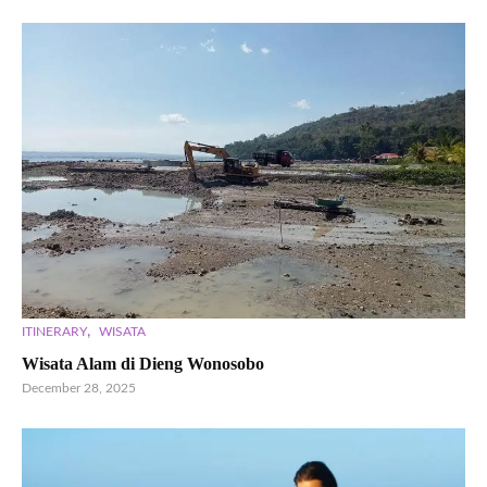
,
ITINERARY
WISATA
Wisata Alam di Dieng Wonosobo
December 28, 2025