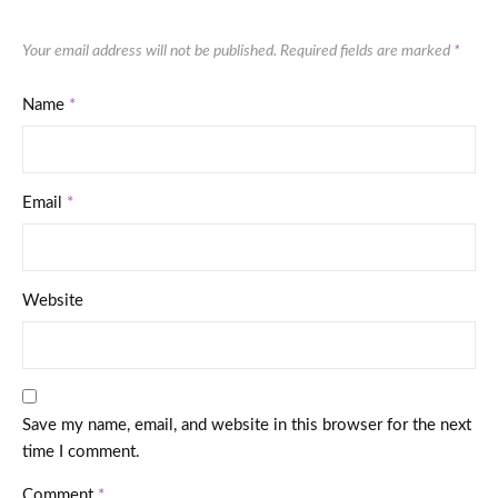
Your email address will not be published.
Required fields are marked
*
Name
*
Email
*
Website
Save my name, email, and website in this browser for the next
time I comment.
Comment
*