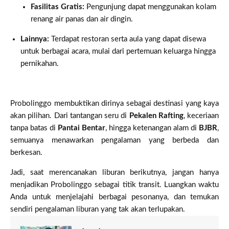
Fasilitas Gratis:
Pengunjung dapat menggunakan kolam
renang air panas dan air dingin.
Lainnya:
Terdapat restoran serta aula yang dapat disewa
untuk berbagai acara, mulai dari pertemuan keluarga hingga
pernikahan.
Probolinggo membuktikan dirinya sebagai destinasi yang kaya
akan pilihan. Dari tantangan seru di
Pekalen Rafting
, keceriaan
tanpa batas di
Pantai Bentar
, hingga ketenangan alam di
BJBR
,
semuanya menawarkan pengalaman yang berbeda dan
berkesan.
Jadi, saat merencanakan liburan berikutnya, jangan hanya
menjadikan Probolinggo sebagai titik transit. Luangkan waktu
Anda untuk menjelajahi berbagai pesonanya, dan temukan
sendiri pengalaman liburan yang tak akan terlupakan.