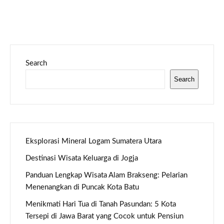
Search
Search
Eksplorasi Mineral Logam Sumatera Utara
Destinasi Wisata Keluarga di Jogja
Panduan Lengkap Wisata Alam Brakseng: Pelarian
Menenangkan di Puncak Kota Batu
Menikmati Hari Tua di Tanah Pasundan: 5 Kota
Tersepi di Jawa Barat yang Cocok untuk Pensiun