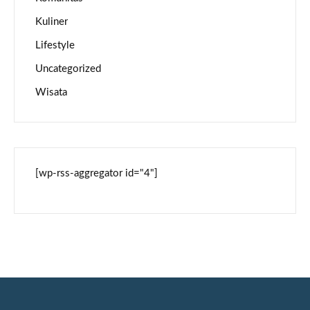
Kuliner
Lifestyle
Uncategorized
Wisata
[wp-rss-aggregator id="4"]