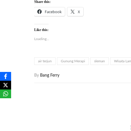
Share this:
Facebook
X
Like this:
Loading...
air terjun
Gunung Merapi
sleman
Wisata La
By
Bang Ferry