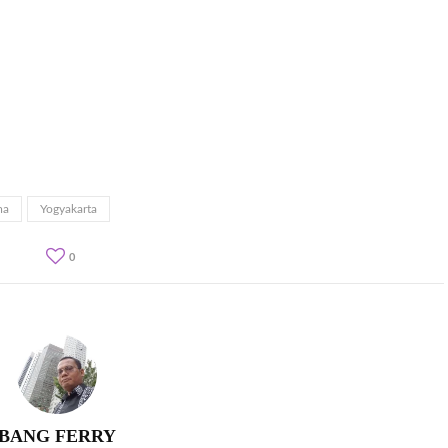
ma
Yogyakarta
0
BANG FERRY