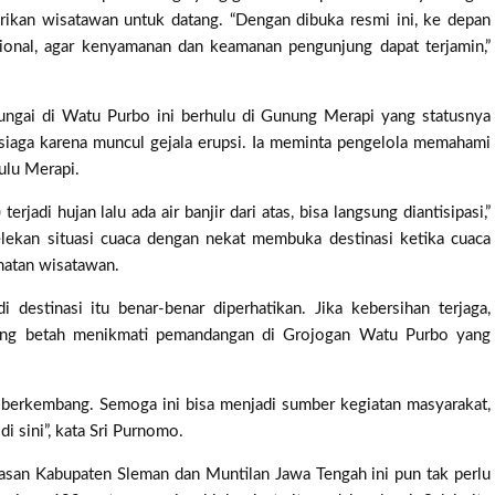
rikan wisatawan untuk datang. “Dengan dibuka resmi ini, ke depan
esional, agar kenyamanan dan keamanan pengunjung dapat terjamin,”
ngai di Watu Purbo ini berhulu di Gunung Merapi yang statusnya
 siaga karena muncul gejala erupsi. Ia meminta pengelola memahami
ulu Merapi.
rjadi hujan lalu ada air banjir dari atas, bisa langsung diantisipasi,”
lekan situasi cuaca dengan nekat membuka destinasi ketika cuaca
matan wisatawan.
destinasi itu benar-benar diperhatikan. Jika kebersihan terjaga,
ung betah menikmati pemandangan di Grojogan Watu Purbo yang
 berkembang. Semoga ini bisa menjadi sumber kegiatan masyarakat,
i sini”, kata Sri Purnomo.
asan Kabupaten Sleman dan Muntilan Jawa Tengah ini pun tak perlu