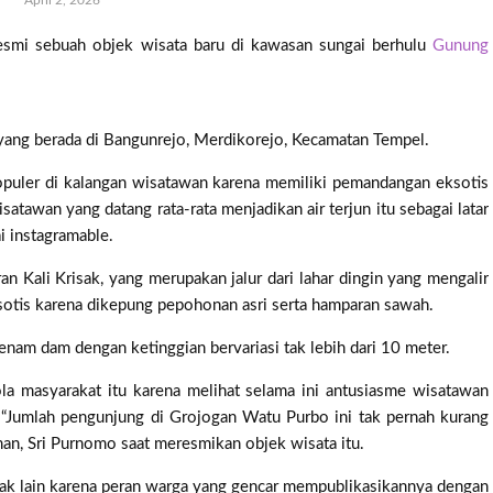
April 2, 2026
smi sebuah objek wisata baru di kawasan sungai berhulu
Gunung
yang berada di Bangunrejo, Merdikorejo, Kecamatan Tempel.
populer di kalangan wisatawan karena memiliki pemandangan eksotis
satawan yang datang rata-rata menjadikan air terjun itu sebagai latar
 instagramable.
an Kali Krisak, yang merupakan jalur dari lahar dingin yang mengalir
otis karena dikepung pepohonan asri serta hamparan sawah.
 enam dam dengan ketinggian bervariasi tak lebih dari 10 meter.
a masyarakat itu karena melihat selama ini antusiasme wisatawan
 “Jumlah pengunjung di Grojogan Watu Purbo ini tak pernah kurang
eman, Sri Purnomo saat meresmikan objek wisata itu.
tak lain karena peran warga yang gencar mempublikasikannya dengan