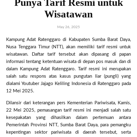
Punya Tarif Resmi untuk
Wisatawan
May 26, 2025
Kampung Adat Ratenggaro di Kabupaten Sumba Barat Daya,
Nusa Tenggara Timur (NTT), akan memiliki tarif resmi untuk
wisatawan. Daftar tarif tersebut akan dipasang di papan
informasi tentang ketentuan wisata di depan pos masuk dan di
dalam Kampung Adat Ratenggaro. Tarif resmi ini merupakan
salah satu respons atas kasus pungutan liar (pungli) yang
dialami Youtuber Jajago Keliling Indonesia di Ratenggaro pada
12 Mei 2025.
Dilansir dari keterangan pers Kementerian Pariwisata, Kamis,
22 Mei 2025, pemasangan tarif resmi ini menjadi salah satu
kesepakatan yang dihasilkan dalam pertemuan antara
Pemerintah Provinsi NTT, Sumba Barat Daya, para pemangku
kepentingan sektor pariwisata di daerah tersebut, serta