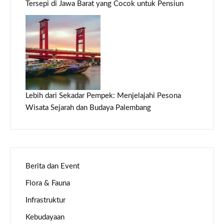
Tersepi di Jawa Barat yang Cocok untuk Pensiun
Lebih dari Sekadar Pempek: Menjelajahi Pesona
Wisata Sejarah dan Budaya Palembang
Berita dan Event
Flora & Fauna
Infrastruktur
Kebudayaan