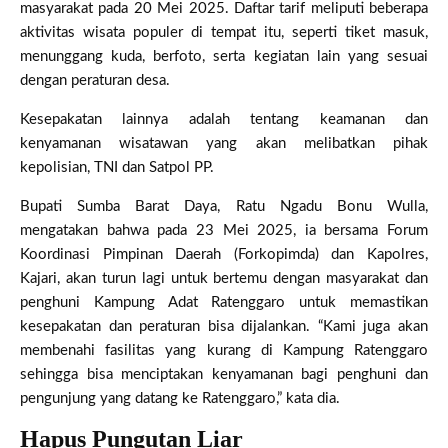
masyarakat pada 20 Mei 2025. Daftar tarif meliputi beberapa
aktivitas wisata populer di tempat itu, seperti tiket masuk,
menunggang kuda, berfoto, serta kegiatan lain yang sesuai
dengan peraturan desa.
Kesepakatan lainnya adalah tentang keamanan dan
kenyamanan wisatawan yang akan melibatkan pihak
kepolisian, TNI dan Satpol PP.
Bupati Sumba Barat Daya, Ratu Ngadu Bonu Wulla,
mengatakan bahwa pada 23 Mei 2025, ia bersama Forum
Koordinasi Pimpinan Daerah (Forkopimda) dan Kapolres,
Kajari, akan turun lagi untuk bertemu dengan masyarakat dan
penghuni Kampung Adat Ratenggaro untuk memastikan
kesepakatan dan peraturan bisa dijalankan. “Kami juga akan
membenahi fasilitas yang kurang di Kampung Ratenggaro
sehingga bisa menciptakan kenyamanan bagi penghuni dan
pengunjung yang datang ke Ratenggaro,” kata dia.
Hapus Pungutan Liar