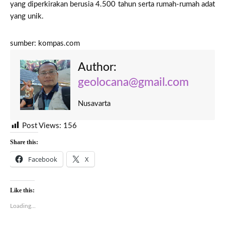
yang diperkirakan berusia 4.500 tahun serta rumah-rumah adat
yang unik.
sumber: kompas.com
Author:
geolocana@gmail.com
Nusavarta
Post Views:
156
Share this:
Facebook
X
Like this:
Loading...