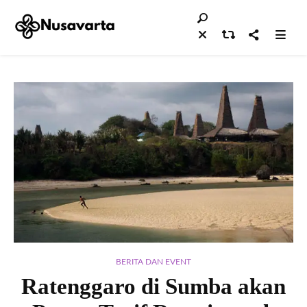
BERITA DAN EVENT
Ratenggaro di Sumba akan