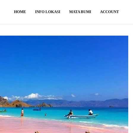
HOME
INFO LOKASI
MATA BUMI
ACCOUNT