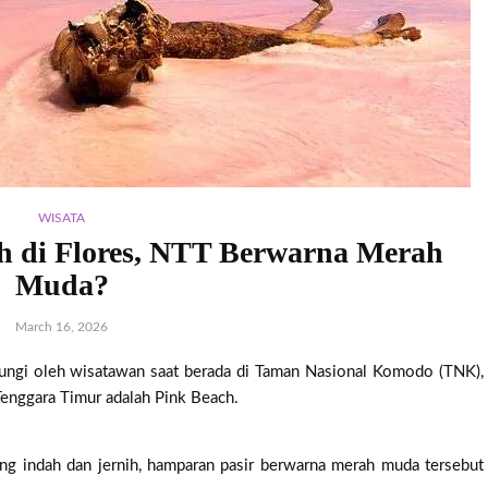
WISATA
h di Flores, NTT Berwarna Merah
Muda?
March 16, 2026
jungi oleh wisatawan saat berada di Taman Nasional Komodo (TNK),
Tenggara Timur adalah Pink Beach.
ng indah dan jernih, hamparan pasir berwarna merah muda tersebut