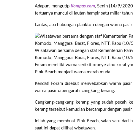
Adapun, mengutip
Kompas.com
, Senin (14/9/2020)
tertuanya muncul di lautan hampir satu miliar tahun
Lantas, apa hubungan plankton dengan warna pasir
Wisatawan bersama dengan staf Kementerian Pariw
Komodo, Manggarai Barat, Flores, NTT, Rabu (10/
Foram memiliki warna sedikit oranye atau koral yan
Pink Beach menjadi warna merah muda.
Kendati Foram disebut menyebabkan warna pasi
warna pasir dipengaruhi cangkang kerang.
Cangkang-cangkang kerang yang sudah pecah ke
kerang tersebut kemudian bercampur dengan pasir pu
Inilah yang membuat Pink Beach, salah satu dari t
saat ini dapat dilihat wisatawan.