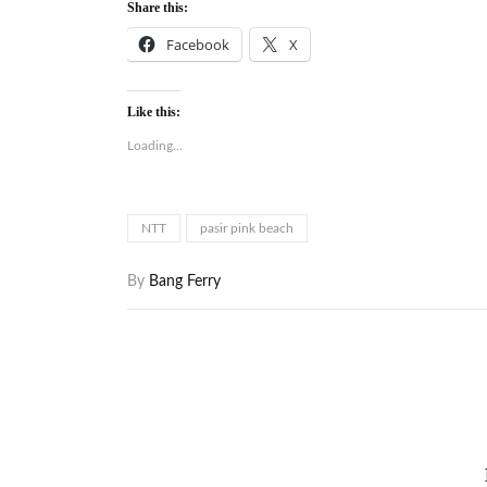
Share this:
Facebook
X
Like this:
Loading...
NTT
pasir pink beach
By
Bang Ferry