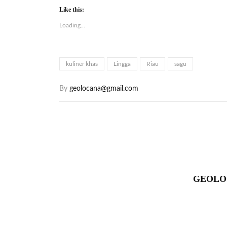
Like this:
Loading...
kuliner khas
Lingga
Riau
sagu
By
geolocana@gmail.com
GEOLO